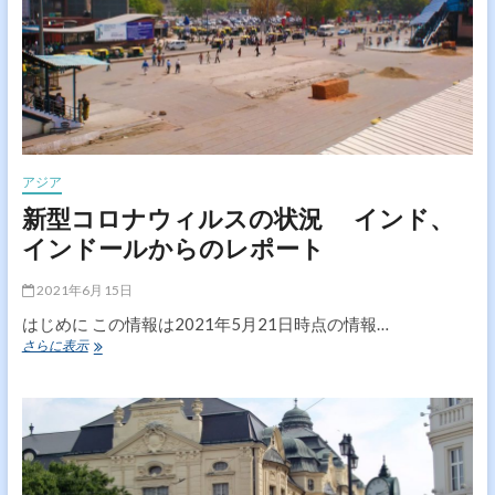
の
状
況
マ
レ
ー
シ
ア
か
アジア
ら
新型コロナウィルスの状況 インド、
の
レ
インドールからのレポート
ポ
ー
2021年6月15日
ト
はじめに この情報は2021年5月21日時点の情報…
新
さらに表示
型
コ
ロ
ナ
ウ
ィ
ル