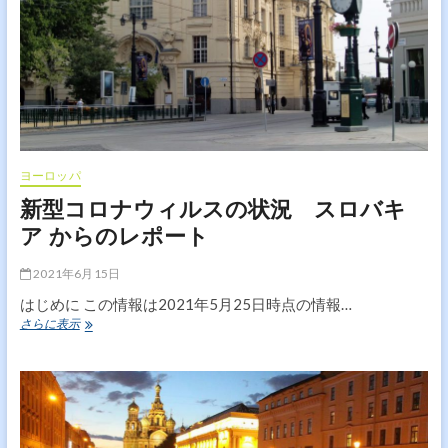
ス
の
状
況
イ
ン
ド、
イ
ン
ド
ヨーロッパ
ー
新型コロナウィルスの状況 スロバキ
ル
か
ア からのレポート
ら
の
2021年6月15日
レ
ポ
はじめに この情報は2021年5月25日時点の情報…
ー
新
さらに表示
ト
型
コ
ロ
ナ
ウ
ィ