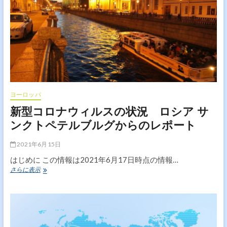
ル
ス
の
状
況
ス
ロ
バ
キ
ア
か
ヨーロッパ
ら
新型コロナウィルスの状況 ロシア サ
の
レ
ンクトペテルブルグからのレポート
ポ
ー
2021年6月15日
ト
はじめに この情報は2021年6月17日時点の情報…
新
さらに表示
型
コ
ロ
ナ
ウ
ィ