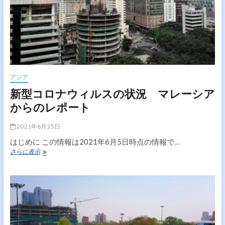
国
か
ら
の
レ
ポ
ー
ト
アジア
新型コロナウィルスの状況 マレーシア
からのレポート
2021年6月25日
はじめに この情報は2021年6月5日時点の情報で…
新
さらに表示
型
コ
ロ
ナ
ウ
ィ
ル
ス