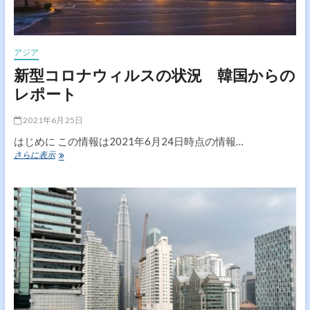
アジア
新型コロナウィルスの状況 韓国からの
レポート
2021年6月25日
はじめに この情報は2021年6月24日時点の情報…
新
さらに表示
型
コ
ロ
ナ
ウ
ィ
ル
ス
の
状
況
韓