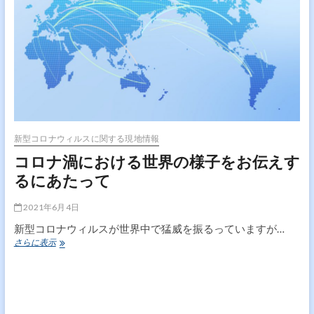
ル
ス
の
状
況
ロ
シ
ア
サ
ン
ク
新型コロナウィルスに関する現地情報
ト
コロナ渦における世界の様子をお伝えす
ペ
テ
るにあたって
ル
ブ
2021年6月4日
ル
グ
新型コロナウィルスが世界中で猛威を振るっていますが…
か
コ
さらに表示
ら
ロ
の
ナ
レ
渦
ポ
に
ー
お
ト