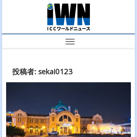
Skip
ICC ワー
to
世界現地の生の声をお届
けするサイトです
content
ルドニ
ュース
投稿者:
sekai0123